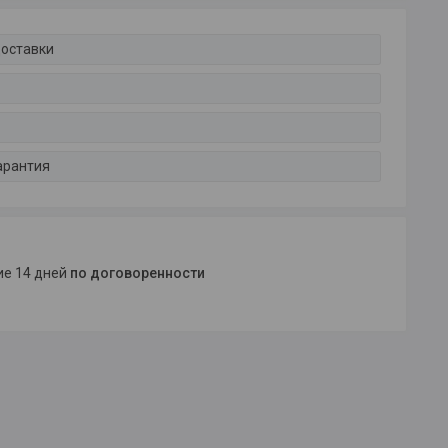
доставки
арантия
ние 14 дней
по договоренности