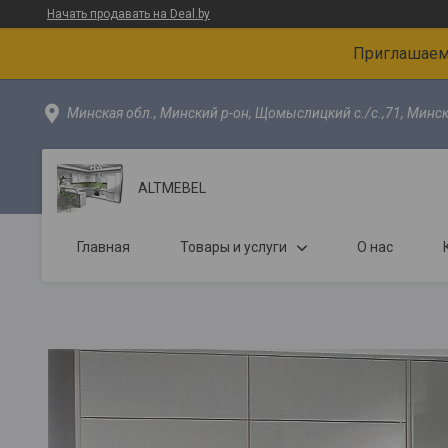
Начать продавать на Deal.by
Приглашаем 
Минская обл., Минский р-он, Щомыслицкий с./с.,71, Минск
ALTMEBEL
Главная
Товары и услуги
О нас