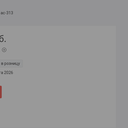
 ас-313
б.
 в розницу
та 2026