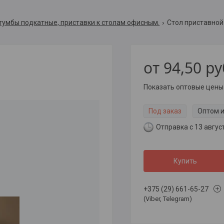
тумбы подкатные, приставки к столам офисным.
Стол приставной
от
94,50
ру
Показать оптовые цены
Под заказ
Оптом и
Отправка с 13 авгус
Купить
+375 (29) 661-65-27
(Viber, Telegram)